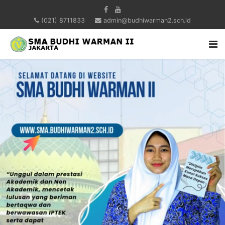
(021) 8711833
admin@budhiwarman2.sch.id