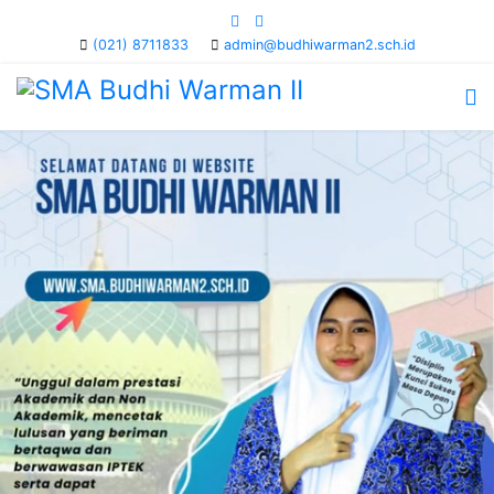
(021) 8711833
admin@budhiwarman2.sch.id