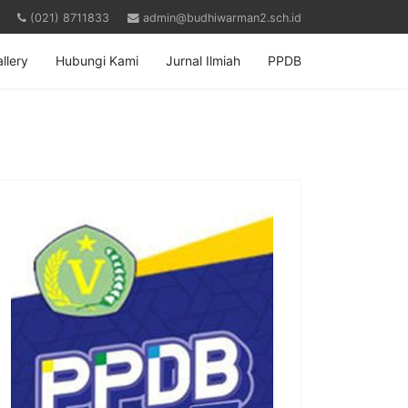
(021) 8711833
admin@budhiwarman2.sch.id
llery
Hubungi Kami
Jurnal Ilmiah
PPDB