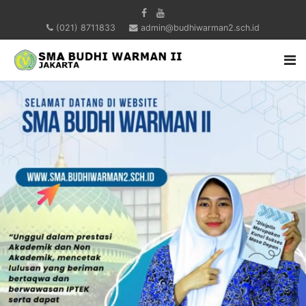
(021) 8711833
admin@budhiwarman2.sch.id